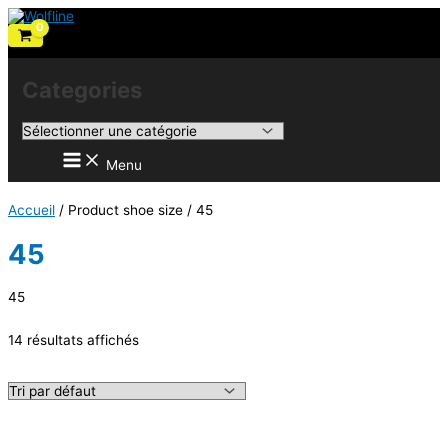
Aller
au
contenu
Categories
Menu
Accueil
/ Product shoe size / 45
45
45
14 résultats affichés